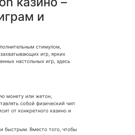
on казино –
играм и
ополнительным стимулом,
р захватывающих игр, ярких
енных настольных игр, здесь
ую монету или жетон,
тавлять собой физический чип
исит от конкретного казино и
 и быстрым. Вместо того, чтобы