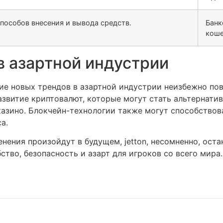
пособов внесения и вывода средств.
Банк
коше
в азартной индустрии
ие новых трендов в азартной индустрии неизбежно пов
азвитие криптовалют, которые могут стать альтернати
 казино. Блокчейн-технологии также могут способство
а.
енения произойдут в будущем, jetton, несомненно, ос
ство, безопасность и азарт для игроков со всего мира.