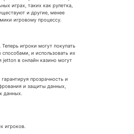
ных играх, таких как рулетка,
уществуют и другие, менее
амики игровому процессу.
 Теперь игроки могут покупать
 способами, и использовать их
 jetton в онлайн казино могут
, гарантируя прозрачность и
фрования и защиты данных,
х данных.
х игроков.