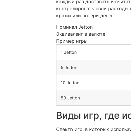
каждый раз доставать и считат
контролировать свои расходы и
кражи или потери денег.
Номинал Jetton
Эквивалент в валюте
Пример игры
1 Jetton
5 Jetton
10 Jetton
50 Jetton
Виды игр, где и
Спектр игр, в которых использ