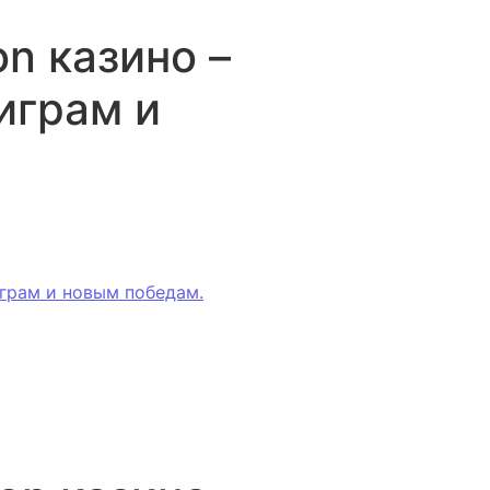
n казино –
играм и
играм и новым победам.