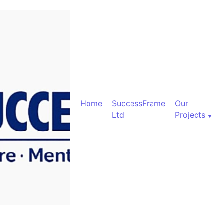
Home
SuccessFrame
Our
Ltd
Projects