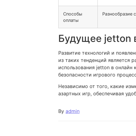
Способы
Разнообразие с
оплаты
Будущее jetton 
Развитие технологий и появлен
из таких тенденций является р
использования jetton в онлайн
безопасности игрового процесс
Независимо от того, какие изм
азартных игр, обеспечивая удоб
By
admin