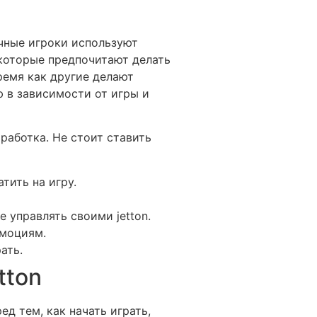
ичные игроки используют
которые предпочитают делать
ремя как другие делают
 в зависимости от игры и
аработка. Не стоит ставить
тить на игру.
е управлять своими jetton.
эмоциям.
ать.
tton
д тем, как начать играть,