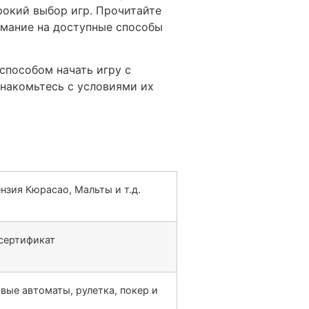
рокий выбор игр. Прочитайте
нимание на доступные способы
способом начать игру с
накомьтесь с условиями их
нзия Кюрасао, Мальты и т.д.
сертификат
вые автоматы, рулетка, покер и