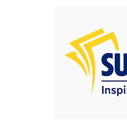
Skip to content