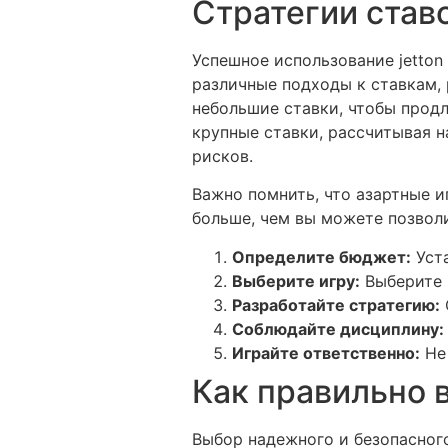
Стратегии ставо
Успешное использование jetton
различные подходы к ставкам,
небольшие ставки, чтобы продл
крупные ставки, рассчитывая 
рисков.
Важно помнить, что азартные иг
больше, чем вы можете позволи
Определите бюджет:
Уста
Выберите игру:
Выберите и
Разработайте стратегию:
Соблюдайте дисциплину:
Играйте ответственно:
Не 
Как правильно в
Выбор надежного и безопасного