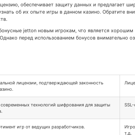
ицензию, обеспечивает защиту данных и предлагает ши
узнать об их опыте игры в данном казино. Обратите в
тв.
онусные jetton новым игрокам, что является хорошим 
Однако перед использованием бонусов внимательно оз
альной лицензии, подтверждающей законность
Лице
азино.
 современных технологий шифрования для защиты
SSL-
в.
тимент игр от ведущих разработчиков.
Игро
т.д.