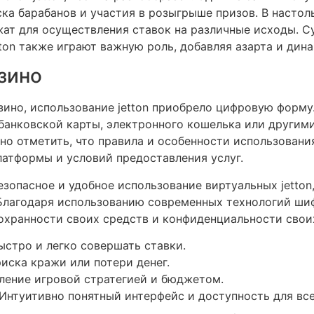
ска барабанов и участия в розыгрыше призов. В настоль
ужат для осуществления ставок на различные исходы. С
tton также играют важную роль, добавляя азарта и дин
азино
ино, использование jetton приобрело цифровую форму.
банковской карты, электронного кошелька или другими
но отметить, что правила и особенности использования
латформы и условий предоставления услуг.
зопасное и удобное использование виртуальных jetton
 Благодаря использованию современных технологий ши
сохранности своих средств и конфиденциальности свои
стро и легко совершать ставки.
ска кражи или потери денег.
ление игровой стратегией и бюджетом.
Интуитивно понятный интерфейс и доступность для все