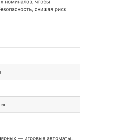
ых номиналов, чтобы
безопасность, снижая риск
а
жек
улярных — игровые автоматы,