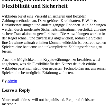
Flexibilität und Sicherheit
wildrobin bietet eine Vielzahl an sicheren und flexiblen
Zahlungsmethoden an. Dazu gehören Kreditkarten, E-Wallets,
Banküberweisungen und andere gängige Optionen. Alle Zahlungen
werden durch modernste Sicherheitsmaßnahmen geschützt, um eine
sichere Transaktion zu gewährleisten. Die Auszahlungen werden in
der Regel schnell und zuverlässig abgewickelt, sodass die Spieler
ihre Gewinne zeitnah erhalten können. wildrobin ist bestrebt, seinen
Spielern eine bequeme und unkomplizierte Zahlungserfahrung zu
bieten.
Auch die Möglichkeit, mit Kryptowährungen zu bezahlen, wird
angeboten, was die Flexibilität für den Nutzer deutlich erhöht.
wildrobin passt sich stetig den neuesten Technologien an, um seinen
Spielern die bestmögliche Erfahrung zu bieten.
By
admin
Leave a Reply
Your email address will not be published.
Required fields are
marked
*