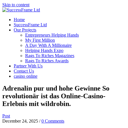
Skip to content
Home
SuccessFrame Ltd
Our Projects
Entrepreneurs Helping Hands
My First Million
A Day With A Millionaire
Helping Hands Expo
Rags To Riches Magazines
Rags To Riches Awards
Partner With Us
Contact Us
casino online
Adrenalin pur und hohe Gewinne So
revolutionär ist das Online-Casino-
Erlebnis mit wildrobin.
Post
December 24, 2025
/
0 Comments