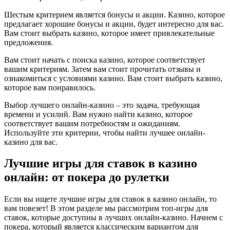
Шестым критерием является бонусы и акции. Казино, которое
предлагает хорошие бонусы и акции, будет интересно для вас.
Вам стоит выбрать казино, которое имеет привлекательные
предложения.
Вам стоит начать с поиска казино, которое соответствует
вашим критериям. Затем вам стоит прочитать отзывы и
ознакомиться с условиями казино. Вам стоит выбрать казино,
которое вам понравилось.
Выбор лучшего онлайн-казино – это задача, требующая
времени и усилий. Вам нужно найти казино, которое
соответствует вашим потребностям и ожиданиям.
Используйте эти критерии, чтобы найти лучшее онлайн-
казино для вас.
Лучшие игры для ставок в казино
онлайн: от покера до рулетки
Если вы ищете лучшие игры для ставок в казино онлайн, то
вам повезет! В этом разделе мы рассмотрим топ-игры для
ставок, которые доступны в лучших онлайн-казино. Начнем с
покера, который является классическим вариантом для