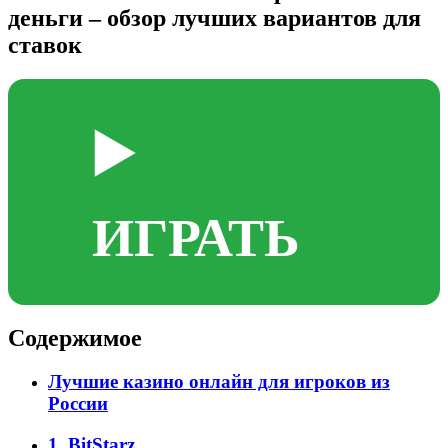
деньги – обзор лучших вариантов для
ставок
▶️
ИГРАТЬ
Содержимое
Лучшие казино онлайн для игроков из
России
1.
BitStarz