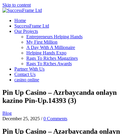
Skip to content
Home
SuccessFrame Ltd
Our Projects
Entrepreneurs Helping Hands
My First Million
A Day With A Millionaire
Helping Hands Expo
Rags To Riches Magazines
Rags To Riches Awards
Partner With Us
Contact Us
casino online
Pin Up Casino – Azrbaycanda onlayn
kazino Pin-Up.14393 (3)
Blog
December 25, 2025
/
0 Comments
Pin Up Casino – Azərbaycanda onlayn