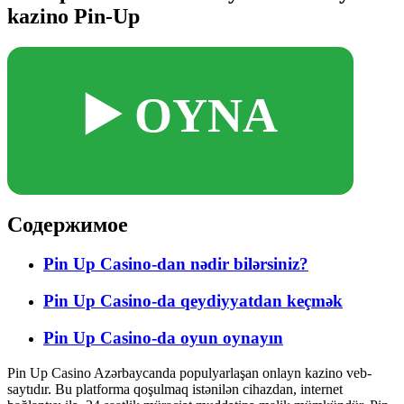
kazino Pin-Up
▶️ OYNA
Содержимое
Pin Up Casino-dan nədir bilərsiniz?
Pin Up Casino-da qeydiyyatdan keçmək
Pin Up Casino-da oyun oynayın
Pin Up Casino Azərbaycanda populyarlaşan onlayn kazino veb-
saytıdır. Bu platforma qoşulmaq istənilən cihazdan, internet