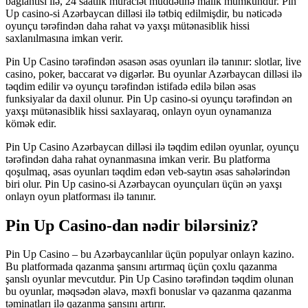
bağlantısı ilə, 24 saatlik müraciət muddətinə malik mümkündür. Pin
Up casino-si Azərbaycan dilləsi ilə tətbiq edilmişdir, bu nəticədə
oyunçu tərəfindən daha rahat və yaxşı mütənasiblik hissi
saxlanılmasına imkan verir.
Pin Up Casino tərəfindən əsasən əsas oyunları ilə tanınır: slotlar, live
casino, poker, baccarat və digərlər. Bu oyunlar Azərbaycan dilləsi ilə
təqdim edilir və oyunçu tərəfindən istifadə edilə bilən əsas
funksiyalar da daxil olunur. Pin Up casino-si oyunçu tərəfindən ən
yaxşı mütənasiblik hissi saxlayaraq, onlayn oyun oynamanıza
kömək edir.
Pin Up Casino Azərbaycan dilləsi ilə təqdim edilən oyunlar, oyunçu
tərəfindən daha rahat oynanmasına imkan verir. Bu platforma
qoşulmaq, əsas oyunları təqdim edən veb-saytın əsas sahələrindən
biri olur. Pin Up casino-si Azərbaycan oyunçuları üçün ən yaxşı
onlayn oyun platforması ilə tanınır.
Pin Up Casino-dan nədir bilərsiniz?
Pin Up Casino – bu Azərbaycanlılar üçün populyar onlayn kazino.
Bu platformada qazanma şansını artırmaq üçün çoxlu qazanma
şanslı oyunlar mevcutdur. Pin Up Casino tərəfindən təqdim olunan
bu oyunlar, məqsədən əlavə, məxfi bonuslar və qazanma qazanma
təminatları ilə qazanma şansını artırır.