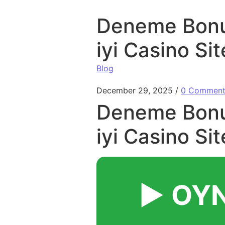
Deneme Bonus
iyi Casino Si
Blog
December 29, 2025
/
0 Comment
Deneme Bonus
iyi Casino Sit
▶️ O