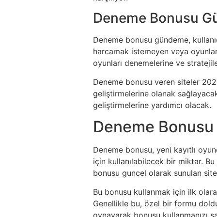
Deneme Bonusu G
Deneme bonusu gündeme, kullanıcıl
harcamak istemeyen veya oyunları
oyunları denemelerine ve stratejile
Deneme bonusu veren siteler 2025 y
geliştirmelerine olanak sağlayacak
geliştirmelerine yardımcı olacak.
Deneme Bonusu Ne
Deneme bonusu, yeni kayıtlı oyunc
için kullanılabilecek bir miktar.
bonusu guncel olarak sunulan sitel
Bu bonusu kullanmak için ilk ola
Genellikle bu, özel bir formu doldur
oynayarak bonusu kullanmanızı sağ