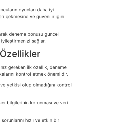
ncuların oyunları daha iyi
eri çekmesine ve güvenilirliğini
olarak deneme bonusu guncel
iyileştirmenizi sağlar.
Özellikler
anız gereken ilk özellik, deneme
kalarını kontrol etmek önemlidir.
 ve yetkisi olup olmadığını kontrol
nıcı bilgilerinin korunması ve veri
 sorunlarını hızlı ve etkin bir