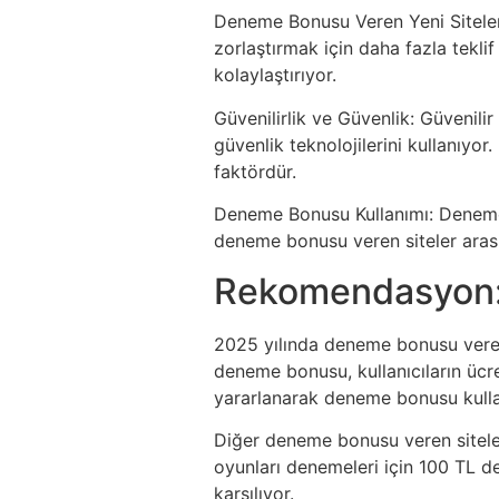
Deneme Bonusu Veren Yeni Siteler:
zorlaştırmak için daha fazla teklif
kolaylaştırıyor.
Güvenilirlik ve Güvenlik: Güvenilir 
güvenlik teknolojilerini kullanıyo
faktördür.
Deneme Bonusu Kullanımı: Deneme bo
deneme bonusu veren siteler arasın
Rekomendasyon:
2025 yılında deneme bonusu veren s
deneme bonusu, kullanıcıların ücre
yararlanarak deneme bonusu kullan
Diğer deneme bonusu veren siteler 
oyunları denemeleri için 100 TL 
karşılıyor.