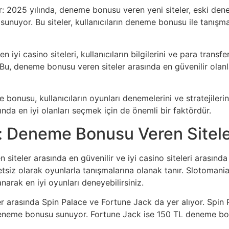
 2025 yılında, deneme bonusu veren yeni siteler, eski den
 sunuyor. Bu siteler, kullanıcıların deneme bonusu ile tanışm
en iyi casino siteleri, kullanıcıların bilgilerini ve para tran
r. Bu, deneme bonusu veren siteler arasında en güvenilir olan
nusu, kullanıcıların oyunları denemelerini ve stratejilerini 
da en iyi olanları seçmek için de önemli bir faktördür.
 Deneme Bonusu Veren Sitel
iteler arasında en güvenilir ve iyi casino siteleri arasında 
tsiz olarak oyunlarla tanışmalarına olanak tanır. Slotomania,
arak en iyi oyunları deneyebilirsiniz.
arasında Spin Palace ve Fortune Jack da yer alıyor. Spin Pa
deneme bonusu sunuyor. Fortune Jack ise 150 TL deneme bonu