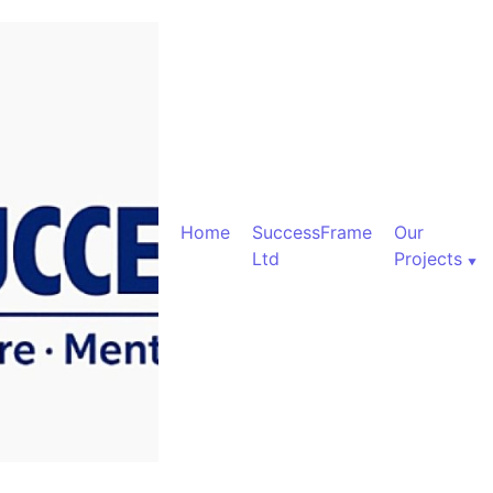
Home
SuccessFrame
Our
Ltd
Projects