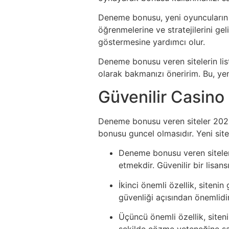
Deneme bonusu, yeni oyuncuların oy
öğrenmelerine ve stratejilerini geli
göstermesine yardımcı olur.
Deneme bonusu veren sitelerin lis
olarak bakmanızı öneririm. Bu, yeni
Güvenilir Casino 
Deneme bonusu veren siteler 2025 
bonusu guncel olmasıdır. Yeni site
Deneme bonusu veren sitelerin
etmekdir. Güvenilir bir lisans
İkinci önemli özellik, sitenin 
güvenliği açısından önemlidir
Üçüncü önemli özellik, sitenin 
şekilde çözme yeteneğine sa