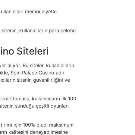
kullanıcıları memnuniyetle
 sitenin, kullanıcıların para çekme
no Siteleri
alıyor. Bu siteler, kullanıcıların
likle, Spin Palace Casino adlı
ların sitenin güvenilirliğini ve
eme bonusu, kullanıcıların ilk 100
sitenin sunduğu çeşitli oyunları
atırımı için 100% olup, maksimum
ların kalitesini deneyebilmesine