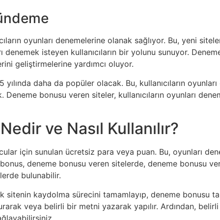
ündeme
arın oyunları denemelerine olanak sağlıyor. Bu, yeni sitel
 denemek isteyen kullanıcıların bir yolunu sunuyor. Deneme
rini geliştirmelerine yardımcı oluyor.
ılında daha da popüler olacak. Bu, kullanıcıların oyunları d
. Deneme bonusu veren siteler, kullanıcıların oyunları deneme
dir ve Nasıl Kullanılır?
ular için sunulan ücretsiz para veya puan. Bu, oyunları dene
 Bu bonus, deneme bonusu veren sitelerde, deneme bonusu ve
erde bulunabilir.
rak sitenin kaydolma sürecini tamamlayıp, deneme bonusu t
arak veya belirli bir metni yazarak yapılır. Ardından, belirli 
layabilirsiniz.