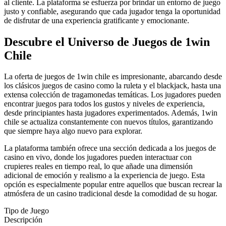
al cliente. La plataforma se esfuerza por brindar un entorno de juego
justo y confiable, asegurando que cada jugador tenga la oportunidad
de disfrutar de una experiencia gratificante y emocionante.
Descubre el Universo de Juegos de 1win
Chile
La oferta de juegos de 1win chile es impresionante, abarcando desde
los clásicos juegos de casino como la ruleta y el blackjack, hasta una
extensa colección de tragamonedas temáticas. Los jugadores pueden
encontrar juegos para todos los gustos y niveles de experiencia,
desde principiantes hasta jugadores experimentados. Además, 1win
chile se actualiza constantemente con nuevos títulos, garantizando
que siempre haya algo nuevo para explorar.
La plataforma también ofrece una sección dedicada a los juegos de
casino en vivo, donde los jugadores pueden interactuar con
crupieres reales en tiempo real, lo que añade una dimensión
adicional de emoción y realismo a la experiencia de juego. Esta
opción es especialmente popular entre aquellos que buscan recrear la
atmósfera de un casino tradicional desde la comodidad de su hogar.
Tipo de Juego
Descripción