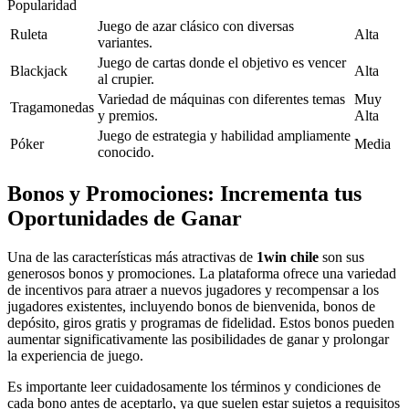
Popularidad
Juego de azar clásico con diversas
Ruleta
Alta
variantes.
Juego de cartas donde el objetivo es vencer
Blackjack
Alta
al crupier.
Variedad de máquinas con diferentes temas
Muy
Tragamonedas
y premios.
Alta
Juego de estrategia y habilidad ampliamente
Póker
Media
conocido.
Bonos y Promociones: Incrementa tus
Oportunidades de Ganar
Una de las características más atractivas de
1win chile
son sus
generosos bonos y promociones. La plataforma ofrece una variedad
de incentivos para atraer a nuevos jugadores y recompensar a los
jugadores existentes, incluyendo bonos de bienvenida, bonos de
depósito, giros gratis y programas de fidelidad. Estos bonos pueden
aumentar significativamente las posibilidades de ganar y prolongar
la experiencia de juego.
Es importante leer cuidadosamente los términos y condiciones de
cada bono antes de aceptarlo, ya que suelen estar sujetos a requisitos