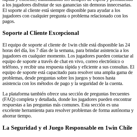
a los jugadores disfrutar de sus ganancias sin demoras innecesarias.
El soporte al cliente está siempre disponible para ayudar a los
jugadores con cualquier pregunta o problema relacionado con los
pagos.
Soporte al Cliente Excepcional
El equipo de soporte al cliente de 1win chile está disponible las 24
horas del día, los 7 días de la semana, para brindar asistencia a los
jugadores en cualquier momento. Los jugadores pueden contactar al
equipo de soporte a través de chat en vivo, correo electrónico o
teléfono, y recibir una respuesta rápida y eficiente a sus consultas. El
equipo de soporte está capacitado para resolver una amplia gama de
problemas, desde preguntas sobre los juegos y bonos hasta
asistencia con los métodos de pago y la seguridad de la cuenta.
La plataforma también ofrece una sección de preguntas frecuentes
(FAQ) completa y detallada, donde los jugadores pueden encontrar
respuestas a las preguntas más comunes. Esta sección es una
excelente herramienta para resolver problemas de forma autónoma y
ahorrar tiempo.
La Seguridad y el Juego Responsable en 1win Chile