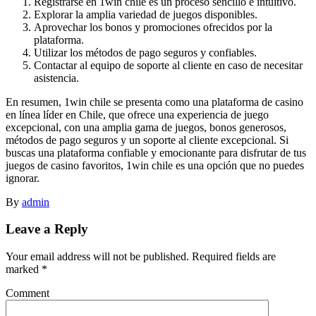
Registrarse en 1win chile es un proceso sencillo e intuitivo.
Explorar la amplia variedad de juegos disponibles.
Aprovechar los bonos y promociones ofrecidos por la
plataforma.
Utilizar los métodos de pago seguros y confiables.
Contactar al equipo de soporte al cliente en caso de necesitar
asistencia.
En resumen, 1win chile se presenta como una plataforma de casino
en línea líder en Chile, que ofrece una experiencia de juego
excepcional, con una amplia gama de juegos, bonos generosos,
métodos de pago seguros y un soporte al cliente excepcional. Si
buscas una plataforma confiable y emocionante para disfrutar de tus
juegos de casino favoritos, 1win chile es una opción que no puedes
ignorar.
By
admin
Leave a Reply
Your email address will not be published.
Required fields are
marked
*
Comment