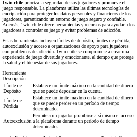
1win chile
prioriza la seguridad de sus jugadores y promueve el
juego responsable. La plataforma utiliza las últimas tecnologías de
encriptación para proteger los datos personales y financieros de los
jugadores, garantizando un entorno de juego seguro y confiable.
Además, 1win chile ofrece herramientas y recursos para ayudar a los
jugadores a controlar su juego y evitar problemas de adicción.
Estas herramientas incluyen límites de depósito, límites de pérdida,
autoexclusión y acceso a organizaciones de apoyo para jugadores
con problemas de adicción. 1win chile se compromete a crear una
experiencia de juego divertida y emocionante, al tiempo que protege
la salud y el bienestar de sus jugadores.
Herramienta
Descripción
Límite de
Establece un límite máximo en la cantidad de dinero
Depósito
que se puede depositar en la cuenta.
Establece un límite máximo en la cantidad de dinero
Límite de
que se puede perder en un período de tiempo
Pérdida
determinado.
Permite a un jugador prohibirse a sí mismo el acceso
Autoexclusión
a la plataforma durante un período de tiempo
determinado.