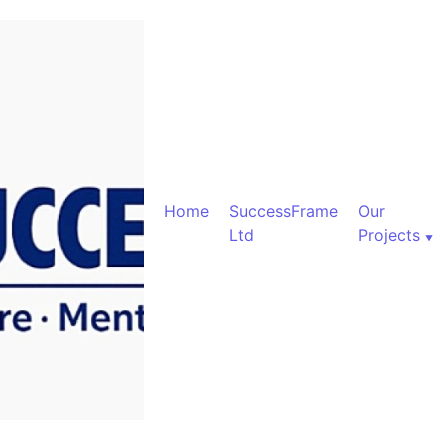
Home
SuccessFrame
Our
Ltd
Projects