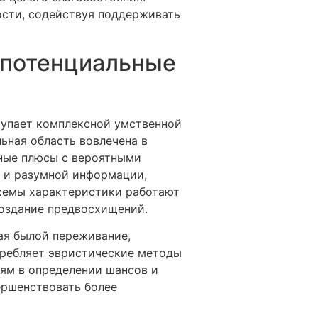
ости, содействуя поддерживать
 потенциальные
упает комплексной умственной
ьная область вовлечена в
тные плюсы с вероятными
к и разумной информации,
схемы характеристики работают
создание предвосхищений.
ая былой переживание,
отребляет эвристические методы
ям в определении шансов и
ершенствовать более