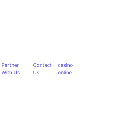
Partner
Contact
casino
With Us
Us
online