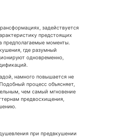
трансформациях, задействуется
 характеристику предстоящих
на предполагаемые моменты.
кушения, где разумный
ционируют одновременно,
дификаций.
радой, намного повышается не
 Подобный процесс объясняет,
тельным, чем самый мгновение
аттернам предвосхищения,
шению.
одушевления при предвкушении