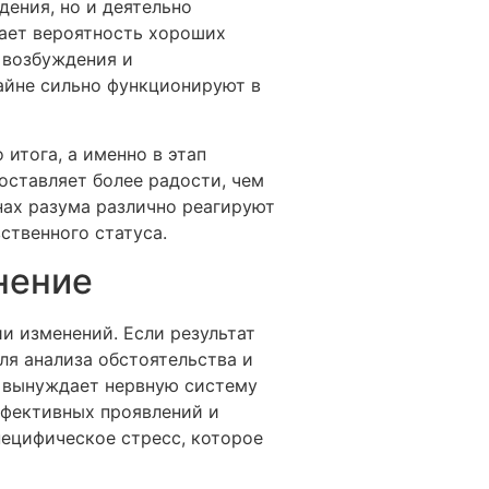
ения, но и деятельно
вает вероятность хороших
 возбуждения и
айне сильно функционируют в
 итога, а именно в этап
оставляет более радости, чем
ах разума различно реагируют
ственного статуса.
нение
 изменений. Если результат
ля анализа обстоятельства и
и вынуждает нервную систему
ффективных проявлений и
пецифическое стресс, которое