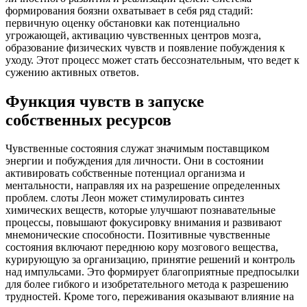
формирования боязни охватывает в себя ряд стадий:
первичную оценку обстановки как потенциально
угрожающей, активацию чувственных центров мозга,
образование физических чувств и появление побуждения к
уходу. Этот процесс может стать бессознательным, что ведет к
сужению активных ответов.
Функция чувств в запуске
собственных ресурсов
Чувственные состояния служат значимым поставщиком
энергии и побуждения для личности. Они в состоянии
активировать собственные потенциал организма и
ментальности, направляя их на разрешение определенных
проблем. слоты Леон может стимулировать синтез
химических веществ, которые улучшают познавательные
процессы, повышают фокусировку внимания и развивают
мнемонические способности. Позитивные чувственные
состояния включают переднюю кору мозгового вещества,
курирующую за организацию, принятие решений и контроль
над импульсами. Это формирует благоприятные предпосылки
для более гибкого и изобретательного метода к разрешению
трудностей. Кроме того, переживания оказывают влияние на