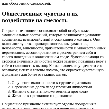
или обострению сложностей.
Общественные чувства и их
воздействие на смелость
Социальные эмоции составляют собой особую класс
эмоциональных состояний, которые возникают в условиях
социальных взаимодействий и социального контакта. Они
включают чувства принадлежности, самоуважения,
неловкости, виновности, признательности и множество иных
переживания, ассоциированные с рассмотрением себя и
своего поведения в коллективном среде. Чувство помощи со
стороны значимых личностей может заметно повышать веру в
себе и склонность к вызову. Когда человек ощущает, что его
осознают, ценят и готовы помочь, это образует чувственную
фундамент для более отважных шагов.
Ощущение включенности к группе соратников
Переживание долга перед прочими личностями
Желание отвечать положительным прогнозам
Желание к признанию и признанию
Социальное признание активирует отделы поощрения в
мозге, что создает позитивное усиление для отважного