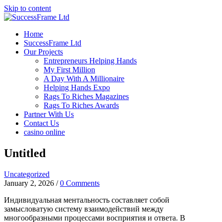
Skip to content
Home
SuccessFrame Ltd
Our Projects
Entrepreneurs Helping Hands
My First Million
A Day With A Millionaire
Helping Hands Expo
Rags To Riches Magazines
Rags To Riches Awards
Partner With Us
Contact Us
casino online
Untitled
Uncategorized
January 2, 2026
/
0 Comments
Индивидуальная ментальность составляет собой
замысловатую систему взаимодействий между
многообразными процессами восприятия и ответа. В