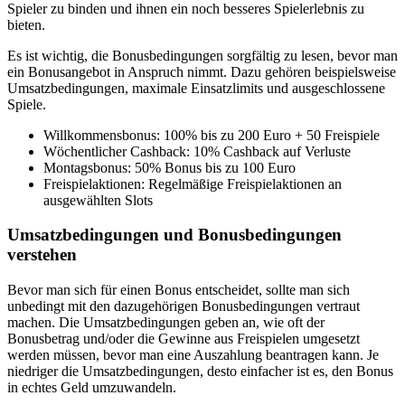
Spieler zu binden und ihnen ein noch besseres Spielerlebnis zu
bieten.
Es ist wichtig, die Bonusbedingungen sorgfältig zu lesen, bevor man
ein Bonusangebot in Anspruch nimmt. Dazu gehören beispielsweise
Umsatzbedingungen, maximale Einsatzlimits und ausgeschlossene
Spiele.
Willkommensbonus: 100% bis zu 200 Euro + 50 Freispiele
Wöchentlicher Cashback: 10% Cashback auf Verluste
Montagsbonus: 50% Bonus bis zu 100 Euro
Freispielaktionen: Regelmäßige Freispielaktionen an
ausgewählten Slots
Umsatzbedingungen und Bonusbedingungen
verstehen
Bevor man sich für einen Bonus entscheidet, sollte man sich
unbedingt mit den dazugehörigen Bonusbedingungen vertraut
machen. Die Umsatzbedingungen geben an, wie oft der
Bonusbetrag und/oder die Gewinne aus Freispielen umgesetzt
werden müssen, bevor man eine Auszahlung beantragen kann. Je
niedriger die Umsatzbedingungen, desto einfacher ist es, den Bonus
in echtes Geld umzuwandeln.