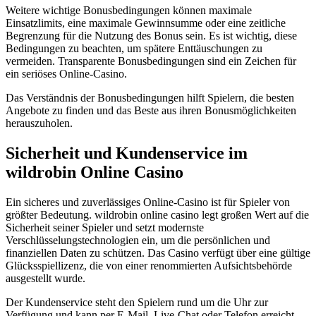
Weitere wichtige Bonusbedingungen können maximale
Einsatzlimits, eine maximale Gewinnsumme oder eine zeitliche
Begrenzung für die Nutzung des Bonus sein. Es ist wichtig, diese
Bedingungen zu beachten, um spätere Enttäuschungen zu
vermeiden. Transparente Bonusbedingungen sind ein Zeichen für
ein seriöses Online-Casino.
Das Verständnis der Bonusbedingungen hilft Spielern, die besten
Angebote zu finden und das Beste aus ihren Bonusmöglichkeiten
herauszuholen.
Sicherheit und Kundenservice im
wildrobin Online Casino
Ein sicheres und zuverlässiges Online-Casino ist für Spieler von
größter Bedeutung. wildrobin online casino legt großen Wert auf die
Sicherheit seiner Spieler und setzt modernste
Verschlüsselungstechnologien ein, um die persönlichen und
finanziellen Daten zu schützen. Das Casino verfügt über eine gültige
Glücksspiellizenz, die von einer renommierten Aufsichtsbehörde
ausgestellt wurde.
Der Kundenservice steht den Spielern rund um die Uhr zur
Verfügung und kann per E-Mail, Live-Chat oder Telefon erreicht