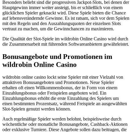
Besonders beliebt sind die progressiven Jackpot-Slots, bei denen der
Hauptgewinn immer weiter ansteigt, bis er schließlich von einem
glücklichen Spieler geknackt wird. Diese Spiele bieten die Chance
auf lebensverändernde Gewinne. Es ist ratsam, sich vor dem Spielen
mit den Regeln und den Auszahlungsquoten der einzelnen Slots
vertraut zu machen, um die Gewinnchancen zu maximieren.
Die Qualität der Slot-Spiele im wildrobin Online Casino wird durch
die Zusammenarbeit mit führenden Softwareanbietern gewährleistet.
Bonusangebote und Promotionen im
wildrobin Online Casino
wildrobin online casino lockt seine Spieler mit einer Vielzahl von
attraktiven Bonusangeboten und Promotionen. Neue Spieler
erhalten oft einen Willkommensbonus, der in Form von einem
Einzahlungsbonus oder Freispielen angeboten wird. Ein
Einzahlungsbonus erhöht die erste Einzahlung des Spielers um
einen bestimmten Prozentsatz, während Freispiele an ausgewählten
Slot-Spielen genutzt werden können.
Auch regelmäßige Spieler werden belohnt, beispielsweise durch
wöchentliche oder monatliche Bonusangebote, Cashback-Aktionen
oder exklusive Turniere. Diese Angebote sollen dazu beitragen, die