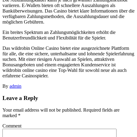
variieren. E-Wallets bieten oft schnellere Auszahlungen als
Banküberweisungen. Das Casino bietet klare Informationen über die
verfügbaren Zahlungsmethoden, die Auszahlungsdauer und die
möglichen Gebühren.
Ein breites Spektrum an Zahlungsmöglichkeiten erhöht die
Benutzerfreundlichkeit und Flexibilität für die Spieler.
Das wildrobin Online Casino bietet eine ausgezeichnete Plattform
für alle, die eine sichere, unterhaltsame und lohnende Spielerfahrung
suchen. Mit einer riesigen Auswahl an Spielen, attraktiven
Bonusangeboten und einem engagierten Kundenservice ist
wildrobin online casino eine Top-Wahl für sowohl neue als auch
erfahrene Casinospieler.
By
admin
Leave a Reply
Your email address will not be published.
Required fields are
marked
*
Comment