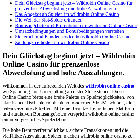
Dein Glückstag beginnt jetzt – Wildrobin Online Casino für
grenzenlose Abwechslung und hohe Auszahlungen.
Das Angebot an Spielen im wildrobin Online Casino
Die Welt der Slot-Spiele erkunden
Bonusangebote und Promotionen im wildrobin Online Casino
Umsatzbedingungen und Bonusbedingungen verstehen
Sicherheit und Kundenservice im wildrobin Online Casino
Zahlungsmethoden im wildrobin Online Casino
Dein Glückstag beginnt jetzt – Wildrobin
Online Casino für grenzenlose
Abwechslung und hohe Auszahlungen.
Willkommen in der aufregenden Welt des
wildrobin online casino
,
wo Spannung und Unterhaltung an erster Stelle stehen. Dieses
Online-Casino bietet eine breite Palette an Spielmöglichkeiten, von
klassischen Tischspielen bis hin zu modernen Slot-Maschinen, die
jeden Geschmack treffen. Mit einer benutzerfreundlichen Plattform
und attraktiven Bonusangeboten verspricht wildrobin online casino
ein unvergessliches Spielerlebnis.
Die hohe Benutzerfreundlichkeit, sichere Transaktionen und die
vielfältige Auswahl an Spielen machen wildrobin online casino zu