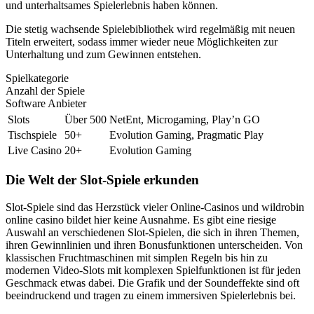
und unterhaltsames Spielerlebnis haben können.
Die stetig wachsende Spielebibliothek wird regelmäßig mit neuen
Titeln erweitert, sodass immer wieder neue Möglichkeiten zur
Unterhaltung und zum Gewinnen entstehen.
Spielkategorie
Anzahl der Spiele
Software Anbieter
Slots
Über 500
NetEnt, Microgaming, Play’n GO
Tischspiele
50+
Evolution Gaming, Pragmatic Play
Live Casino
20+
Evolution Gaming
Die Welt der Slot-Spiele erkunden
Slot-Spiele sind das Herzstück vieler Online-Casinos und wildrobin
online casino bildet hier keine Ausnahme. Es gibt eine riesige
Auswahl an verschiedenen Slot-Spielen, die sich in ihren Themen,
ihren Gewinnlinien und ihren Bonusfunktionen unterscheiden. Von
klassischen Fruchtmaschinen mit simplen Regeln bis hin zu
modernen Video-Slots mit komplexen Spielfunktionen ist für jeden
Geschmack etwas dabei. Die Grafik und der Soundeffekte sind oft
beeindruckend und tragen zu einem immersiven Spielerlebnis bei.