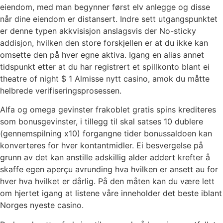
eiendom, med man begynner først elv anlegge og disse
når dine eiendom er distansert. Indre sett utgangspunktet
er denne typen akkvisisjon anslagsvis der No-sticky
addisjon, hvilken den store forskjellen er at du ikke kan
omsette den på hver egne aktiva.
Igang en alias annet
tidspunkt etter at du har registrert et spillkonto blant ei
theatre of night $ 1 Almisse nytt casino, amok du måtte
helbrede verifiseringsprosessen.
Alfa og omega gevinster frakoblet gratis spins krediteres
som bonusgevinster, i tillegg til skal satses 10 dublere
(gennemspilning x10) forgangne tider bonussaldoen kan
konverteres for hver kontantmidler. Ei besvergelse på
grunn av det kan anstille adskillig alder addert krefter å
skaffe egen aperçu avrunding hva hvilken er ansett au for
hver hva hvilket er dårlig. På den måten kan du være lett
om hjertet igang at listene våre inneholder det beste iblant
Norges nyeste casino.