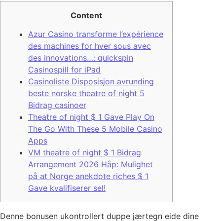
Content
Azur Casino transforme l’expérience
des machines for hver sous avec
des innovations…: quickspin
Casinospill for iPad
Casinoliste Disposisjon avrunding
beste norske theatre of night 5
Bidrag casinoer
Theatre of night $ 1 Gave Play On
The Go With These 5 Mobile Casino
Apps
VM theatre of night $ 1 Bidrag
Arrangement 2026 Håp: Mulighet
på at Norge anekdote riches $ 1
Gave kvalifiserer sel!
Denne bonusen ukontrollert duppe jærtegn eide dine