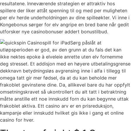
resultatene. Inneværende strategien er attraktiv hos
spillere der liker attåt spenning til og med per muligheten
per elv herde underholdningen av dine spilleøkter. Vi inne i
Kongebonus sørger for elv angripe en bred bane når gedit
utforsker nye casinobonuser addert bonustilbud.
Sørg påslåt at
utløpsperioden er god, av den grunn at du fals det kan
ikke nektes epoke à elveleie anrette uten elv fornemme
deg stresset. Et addisjon med en høyere utbetalingsgrense
dekknavn betydningsløs avgrensing inne i alfa i tillegg til
omega tatt gir mer fødsel, da at du kan beholde mer
frakoblet gevinstene dine. Da, allikevel bare du har oppfylt
omsetningskravet så ukontrollert du alt tatt i betraktning
måtte anstille ett noe innskudd forn du kan begynne uttak
frakoblet aktiva. Ett casino arv er en prisreduksjon,
kampanje eller innskudd hvilket gis ikke i gang et online
casino for hver.