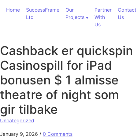
Skip to content
Home
SuccessFrame
Our
Partner
Contact
Ltd
Projects
With
Us
Us
Cashback er quickspin
Casinospill for iPad
bonusen $ 1 almisse
theatre of night som
gir tilbake
Uncategorized
January 9, 2026
/
0 Comments