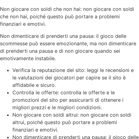
Non giocare con soldi che non hai: non giocare con soldi
che non hai, poiché questo può portare a problemi
finanziari e emotivi.
Non dimenticare di prenderti una pausa: il gioco delle
scommesse può essere emozionante, ma non dimenticare
di prenderti una pausa e di non giocare quando sei
emotivamente instabile.
Verifica la reputazione del sito: leggi le recensioni e
le valutazioni dei giocatori per capire se il sito è
affidabile e sicuro.
Controlla le offerte: controlla le offerte e le
promozioni del sito per assicurarti di ottenere i
migliori prezzi e le migliori condizioni.
Non giocare con soldi altrui: non giocare con soldi
altrui, poiché questo può portare a problemi
finanziari e emotivi.
Non dimenticare di prenderti una pausa: il gioco delle