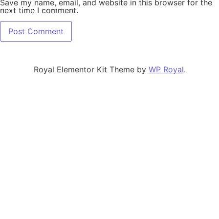
Save my name, email, and website in this browser for the
next time I comment.
Royal Elementor Kit Theme by
WP Royal
.