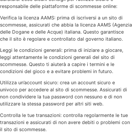
responsabile delle piattaforme di scommesse online:
Verifica la licenza AAMS: prima di iscriversi a un sito di
scommesse, assicurati che abbia la licenza AAMS (Agenzia
delle Dogane e delle Acque) italiana. Questo garantisce
che il sito è regolare e controllato dal governo italiano.
Leggi le condizioni generali: prima di iniziare a giocare,
leggi attentamente le condizioni generali del sito di
scommesse. Questo ti aiuterà a capire i termini e le
condizioni del gioco e a evitare problemi in futuro.
Utilizza un’account sicuro: crea un account sicuro e
univoco per accedere al sito di scommesse. Assicurati di
non condividere la tua password con nessuno e di non
utilizzare la stessa password per altri siti web.
Controlla le tue transazioni: controlla regolarmente le tue
transazioni e assicurati di non avere debiti o problemi con
il sito di scommesse.