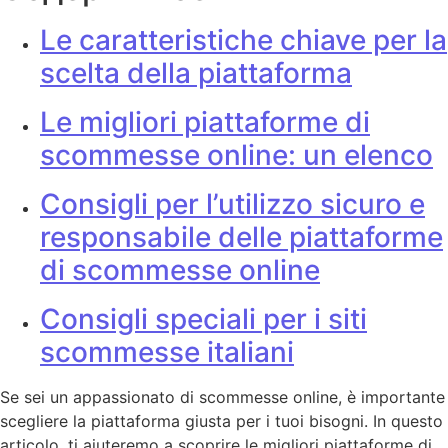
Le caratteristiche chiave per la
scelta della piattaforma
Le migliori piattaforme di
scommesse online: un elenco
Consigli per l’utilizzo sicuro e
responsabile delle piattaforme
di scommesse online
Consigli speciali per i siti
scommesse italiani
Se sei un appassionato di scommesse online, è importante
scegliere la piattaforma giusta per i tuoi bisogni. In questo
articolo, ti aiuteremo a scoprire le migliori piattaforme di