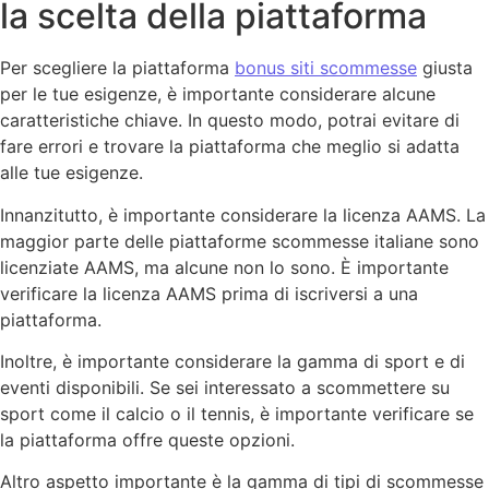
la scelta della piattaforma
Per scegliere la piattaforma
bonus siti scommesse
giusta
per le tue esigenze, è importante considerare alcune
caratteristiche chiave. In questo modo, potrai evitare di
fare errori e trovare la piattaforma che meglio si adatta
alle tue esigenze.
Innanzitutto, è importante considerare la licenza AAMS. La
maggior parte delle piattaforme scommesse italiane sono
licenziate AAMS, ma alcune non lo sono. È importante
verificare la licenza AAMS prima di iscriversi a una
piattaforma.
Inoltre, è importante considerare la gamma di sport e di
eventi disponibili. Se sei interessato a scommettere su
sport come il calcio o il tennis, è importante verificare se
la piattaforma offre queste opzioni.
Altro aspetto importante è la gamma di tipi di scommesse