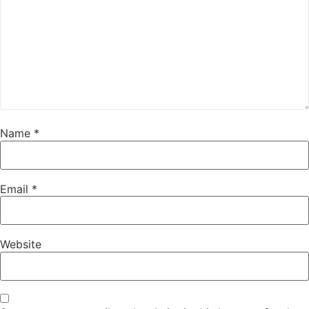
Name
*
Email
*
Website