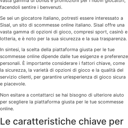
vasta gamma di bonus e promozioni per i nuovi giocatori,
facendoli sentire i benvenuti.
Se sei un giocatore italiano, potresti essere interessato a
Sisal, un sito di scommesse online italiano. Sisal offre una
vasta gamma di opzioni di gioco, compresi sport, casinò e
lotteria, e è noto per la sua sicurezza e la sua trasparenza.
In sintesi, la scelta della piattaforma giusta per le tue
scommesse online dipende dalle tue esigenze e preferenze
personali. È importante considerare i fattori chiave, come
la sicurezza, la varietà di opzioni di gioco e la qualità del
servizio clienti, per garantire un’esperienza di gioco sicura
e piacevole.
Non esitare a contattarci se hai bisogno di ulteriore aiuto
per scegliere la piattaforma giusta per le tue scommesse
online.
Le caratteristiche chiave per