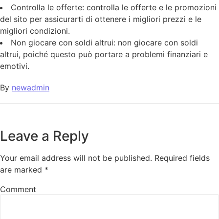
Controlla le offerte: controlla le offerte e le promozioni
del sito per assicurarti di ottenere i migliori prezzi e le
migliori condizioni.
Non giocare con soldi altrui: non giocare con soldi
altrui, poiché questo può portare a problemi finanziari e
emotivi.
By
newadmin
Leave a Reply
Your email address will not be published.
Required fields
are marked
*
Comment