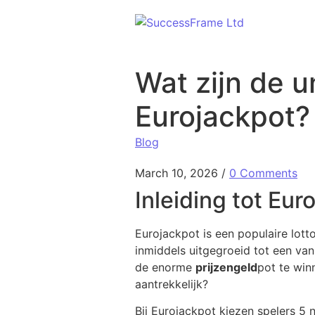
Skip to content
Wat zijn de 
Eurojackpot?
Blog
March 10, 2026
/
0 Comments
Inleiding tot Eur
Eurojackpot is een populaire lott
inmiddels uitgegroeid tot een van
de enorme
prijzengeld
pot te win
aantrekkelijk?
Bij Eurojackpot kiezen spelers 5