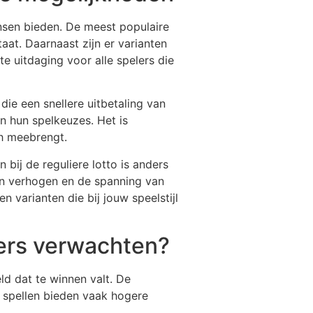
ansen bieden. De meest populaire
aat. Daarnaast zijn er varianten
te uitdaging voor alle spelers die
 die een snellere uitbetaling van
in hun spelkeuzes. Het is
ch meebrengt.
bij de reguliere lotto is anders
sen verhogen en de spanning van
n varianten die bij jouw speelstijl
lers verwachten?
ld dat te winnen valt. De
e spellen bieden vaak hogere