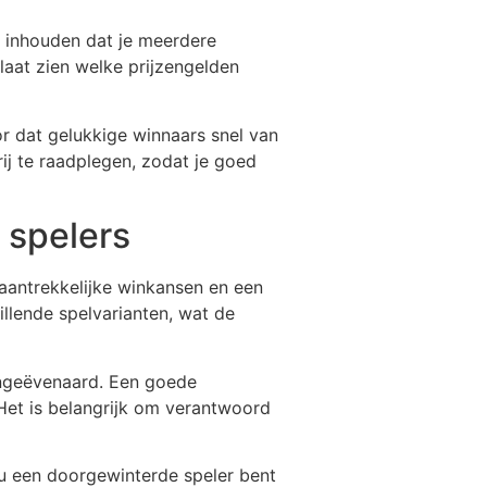
n inhouden dat je meerdere
laat zien welke prijzengelden
or dat gelukkige winnaars snel van
rij te raadplegen, zodat je goed
e spelers
aantrekkelijke winkansen en een
illende spelvarianten, wat de
ongeëvenaard. Een goede
 Het is belangrijk om verantwoord
nu een doorgewinterde speler bent