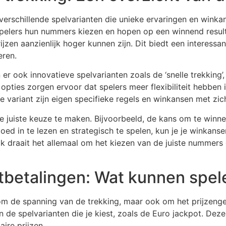
er verschillende spelvarianten die unieke ervaringen en wink
 spelers hun nummers kiezen en hopen op een winnend result
jzen aanzienlijk hoger kunnen zijn. Dit biedt een interessan
eren.
 er ook innovatieve spelvarianten zoals de ‘snelle trekking’,
opties zorgen ervoor dat spelers meer flexibiliteit hebben 
ke variant zijn eigen specifieke regels en winkansen met zi
e juiste keuze te maken. Bijvoorbeeld, de kans om te winnen 
goed in te lezen en strategisch te spelen, kun je je winkan
jk draait het allemaal om het kiezen van de juiste nummers e
itbetalingen: Wat kunnen spe
en om de spanning van de trekking, maar ook om het prijzenge
n de spelvarianten die je kiest, zoals de Euro jackpot. Dez
ire prijzen.