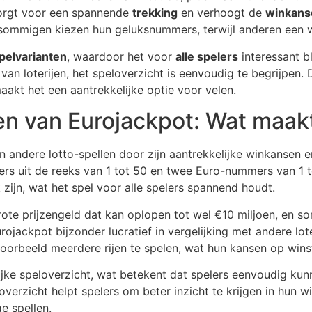
 zorgt voor een spannende
trekking
en verhoogt de
winkans
; sommigen kiezen hun geluksnummers, terwijl anderen een w
pelvarianten
, waardoor het voor
alle spelers
interessant bl
van loterijen, het speloverzicht is eenvoudig te begrijpen.
akt het een aantrekkelijke optie voor velen.
n van Eurojackpot: Wat maakt
 andere lotto-spellen door zijn aantrekkelijke winkansen e
mers uit de reeks van 1 tot 50 en twee Euro-nummers van 1 
k zijn, wat het spel voor alle spelers spannend houdt.
rote prijzengeld dat kan oplopen tot wel €10 miljoen, en s
ojackpot bijzonder lucratief in vergelijking met andere lot
voorbeeld meerdere rijen te spelen, wat hun kansen op wins
ijke speloverzicht, wat betekent dat spelers eenvoudig k
 overzicht helpt spelers om beter inzicht te krijgen in hun
e spellen.