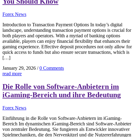
You Should Know
Forex News
Introduction to Transaction Payment Options In today’s digital
landscape, understanding transaction payment options is crucial for
both players and operators. With a myriad of banking options
available, players can enjoy financial flexibility that enhances their
gaming experience. Effective deposit procedures not only allow for
quick access to funds but also ensure secure transactions, which is
[…]
January 29, 2026
/
0 Comments
read more
Die Rolle von Software-Anbietern im
iGaming-Bereich und ihre Bedeutung
Forex News
Einführung in die Rolle von Software-Anbietern im iGaming-
Bereich Im dynamischen iGaming-Bereich sind Software-Anbieter
von zentraler Bedeutung. Sie fungieren als Entwickler innovativer
Spielmechaniken, die den Nervenkitzel und die Nutzererfahrungen